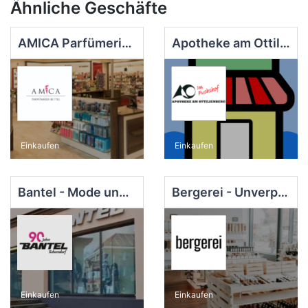
Ähnliche Geschäfte
AMICA Parfümerie & Kosmetikhaus Schäfer
Apotheke am Ottilienberg
Einkaufen
Einkaufen
Bantel - Mode und mehr
Bergerei - Unverpacktladen & Tagescafé
Einkaufen
Einkaufen